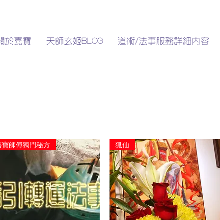
關於嘉寶
天師玄姬BLOG
道術/法事服務詳細內容
嘉寶師傅獨門秘方
狐仙