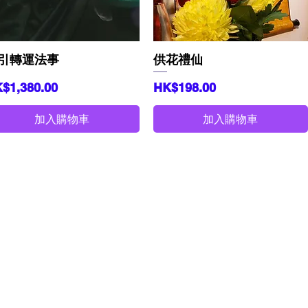
快速瀏覽
快速瀏覽
引轉運法事
供花禮仙
格
價格
$1,380.00
HK$198.00
加入購物車
加入購物車
：九龍土瓜灣土瓜灣道94號美華工業中心A座12樓A5