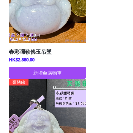
春彩彌勒佛玉吊墜
價格
HK$2,880.00
新增至購物車
彌勒佛