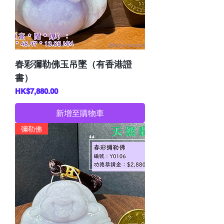
春彩彌勒佛玉吊墜（有香港證
書）
價格
HK$7,880.00
新增至購物車
彌勒佛