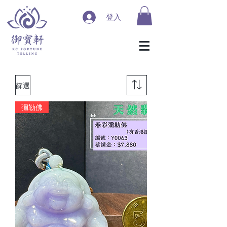
登入
篩選
彌勒佛