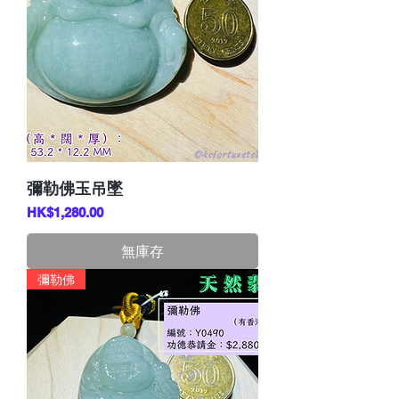
彌勒佛玉吊墜
價格
HK$1,280.00
無庫存
彌勒佛