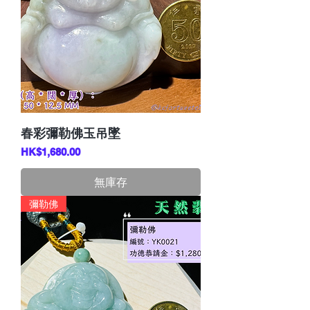
春彩彌勒佛玉吊墜
價格
HK$1,680.00
無庫存
彌勒佛