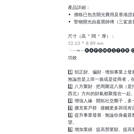
產品詳細：
價格已包含開光費用及香港證
聖物開光由嘉寶師傅（三駕道
尺寸（高 * 闊 * 厚）：
52.63 * 8.89 mm
╰—═—🅚🅐🅟🅞🅜🅐🅢🅣🅔🅡
功效
1️⃣ 招正財、偏財 - 增加事
無論您是上班一族或是從商者，
2️⃣ 八方聚財 - 把周圍這八
西北）方向的財氣都聚攏在一起
3️⃣ 增強人緣 - 開拓社交圈子，
4️⃣ 擴充客戶群 - 接觸更多與
5️⃣ 提升事業發展 - 無論你
望。
6️⃣ 增加業績 - 提高營業額、提