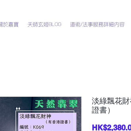
關於嘉寶
天師玄姬BLOG
道術/法事服務詳細內容
淡綠飄花財
證書）
HK$2,380.