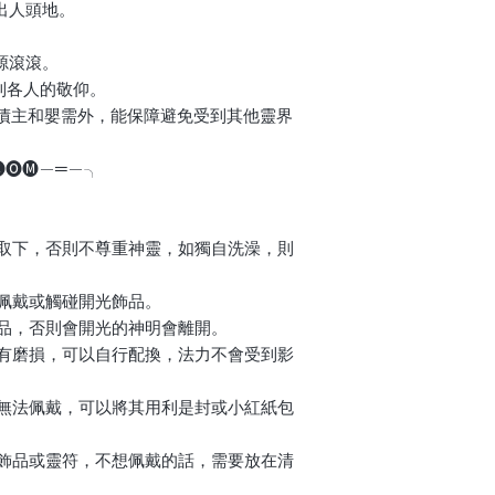
，出人頭地。
財源滾滾。
受到各人的敬仰。
世的冤親債主和嬰需外，能保障避免受到其他靈界
.🅒🅞🅜—═—╮
飾品取下，否則不尊重神靈，如獨自洗澡，則
好佩戴或觸碰開光飾品。
飾品，否則會開光的神明會離開。
，如有磨損，可以自行配換，法力不會受到影
以致無法佩戴，可以將其用利是封或小紅紙包
開光飾品或靈符，不想佩戴的話，需要放在清