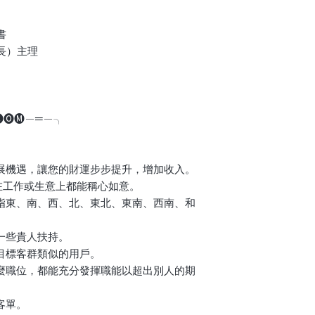
2️⃣ 女人生理期間
3️⃣ 增強人緣 - 
3️⃣ 夫妻房事時，
4️⃣ 擴充客戶群 -
離開。
書
5️⃣ 提升事業發展 
4️⃣ 開光飾品的繩
長）主理
能以超出別人的期望
法力不會受到影響。
6️⃣ 增加業績 - 提
5️⃣ 如果開光飾品
7️⃣ 文人使用 - 可
是封或小紅紙包好，
8️⃣ 武人使用 - 常會
6️⃣ 身上可以佩戴
9️⃣ 從官職者使用 -
.🅒🅞🅜—═—╮
話，需要放在清凈的
🔟 從商者使用 - 
7️⃣ 如佩戴過的開
1️⃣1️⃣ 辟邪解厄 
人，因為這些開光飾
免受到其他靈界騷擾
易換佩戴者，對神靈
業上發展機遇，讓您的財運步步提升，增加收入。
情況下，例如他人有
在工作或生意上都能稱心如意。
8️⃣ 開光飾品或靈
個（是指東、南、西、北、東北、東南、西南、和
心，可能替您擋煞消
。
多一些貴人扶持。
現有目標客群類似的用戶。
身處甚麼職位，都能充分發揮職能以超出別人的期
高客單。