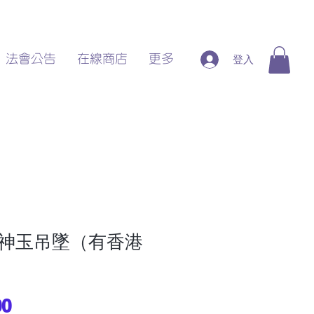
登入
法會公告
在線商店
更多
神玉吊墜（有香港
價
00