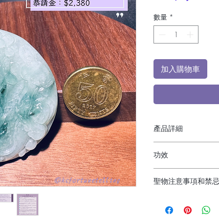
數量
*
加入購物車
產品詳細
價格已包含開光費
功效
聖物開光由嘉寶師
尺寸（高 * 闊 * 厚
1️⃣ 招正財、偏財 
52.63 * 8.89 mm
聖物注意事項和禁
提升，增加收入。無
或生意上都能稱心如
1️⃣ 如共浴時，一
2️⃣ 八方聚財 - 
如獨自洗澡，則不需
北、東南、西南、和