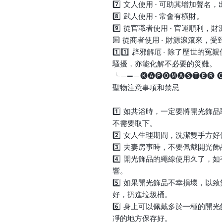
7️⃣ 文人使用 - 可助其增加聲名
8️⃣ 武人使用 - 常會有橫財。
9️⃣ 從官職者使用 - 官運順利，
🔟 從商者使用 - 財源滾滾來，
1️⃣1️⃣ 辟邪解厄 - 除了歷
騷擾，亦能化解不必要的災難。
╰—═—🅚🅐🅟🅞🅜🅐🅢🅣🅔🅡
聖物注意事項和禁忌
1️⃣ 如共浴時，一定要將開光
不需要取下。
2️⃣ 女人生理期間，洗潔雙手方
3️⃣ 夫妻房事時，不要佩戴開光
4️⃣ 開光飾品的繩線使用久了
響。
5️⃣ 如果開光飾品不幸損壞，
好，扔進垃圾桶。
6️⃣ 身上可以佩戴多於一種的
凈的地方保存好。