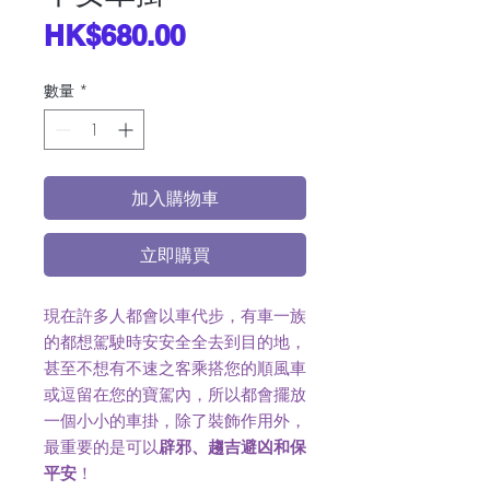
價
HK$680.00
格
數量
*
加入購物車
立即購買
現在許多人都會以車代步，有車一族
的都想駕駛時安安全全去到目的地，
甚至不想有不速之客乘搭您的順風車
或逗留在您的寶駕內，所以都會擺放
一個小小的車掛，除了裝飾作用外，
最重要的是可以
辟邪、趨吉避凶和保
平安
！