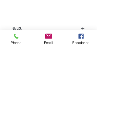
規格
刺繡車掛尺寸：
Phone
Email
Facebook
功效
寬：5cm
高：8cm
辟邪
刺繡車掛內，擺放了一道手寫的平
使用注意事項與禁忌
趨吉避凶
安符
保平安
可掛在後視鏡下
可擺放在車內的抽屜內
地址：九龍土瓜灣土瓜灣道94號美華工業
中心A座12樓A5-A6室
電話 :
+852 6178 4288
電郵：
KASEY@KAPOMASTER.COM
任何時間
敬請預約