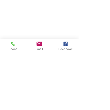
Phone
Email
Facebook
地址：九龍土瓜灣土瓜灣道94號美華工業
中心A座12樓A5-A6室
電話 :
+852 6178 4288
電郵：
KASEY@KAPOMASTER.COM
任何時間
敬請預約
©2025 by 御寶軒
御寶軒
​嘉寶師傅