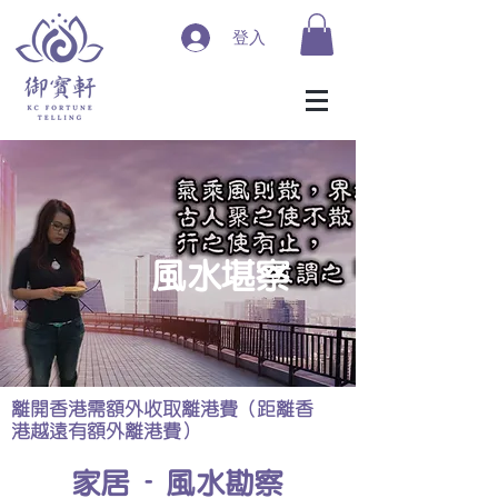
登入
​風水堪察
離開香港需額外收取離港費（距離香
港越遠有額外離港費）
​家居 - 風水勘察