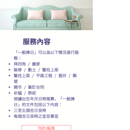
​服務內容
「一般揀日」可以為以下情況進行服
務：
拜四角 / 搬家
裝修 / 動土 / 豎柱上梁
豎柱上梁 / 平路工程 / 掘井 / 築
堤
開市 / 簽訂合同
祈褔 / 祭祀
根據出生年月日時推算，「一般揀
日」的文件包括以下內容：
三至五個吉日良時
每個吉日良時之宜忌事宜
預約服務