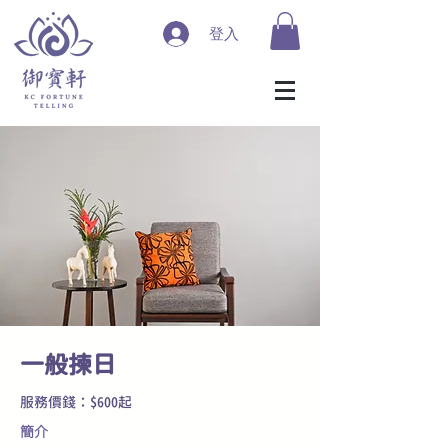
登入
​一般揀日
服務價錢：$600起
簡介