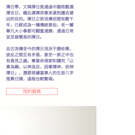
擇日學，又稱擇日是通過中國術數選
擇吉日，藉此選擇用事來達到趨吉避
凶的目的。擇日之術流傳民間有數千
年，已經成為一種傳統習俗，老一輩
舉凡大小事都可翻查通勝，通過日常
宜忌做簡易的擇日。
自古流傳至今的擇日流派不勝枚舉，
彼此之間互有矛盾，甚至一家之中也
有異見之處。專業命理家則講究「以
事為綱，以神為目，因事擇神，依神
擇日」，還要根據當事人的生辰八字
推算日課，過程也較繁瑣。
預約服務