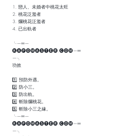
戀人、未婚者中桃花太旺
桃花泛濫者
爛桃花泛濫者
已出軌者
╰—═—
🅚🅐🅟🅞🅜🅐🅢🅣🅔🅡.🅒🅞🅜—═
—╮
功效
1️⃣ 預防外遇。
2️⃣ 防小三。
3️⃣ 防出軌。
4️⃣ 斬除爛桃花。
5️⃣ 斬除小三之緣。
╰—═—
🅚🅐🅟🅞🅜🅐🅢🅣🅔🅡.🅒🅞🅜—═
—╮