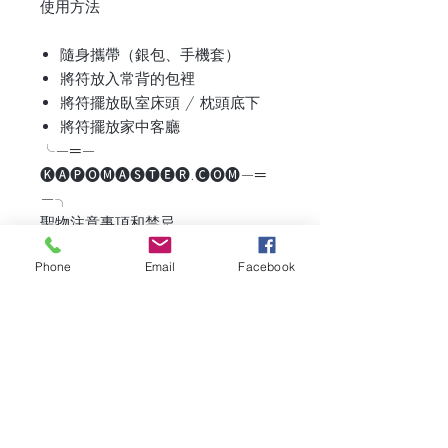
使用方法
隨身攜帶（銀包、手機套）
將符放入常背的包裡
將符擺放臥室床頭 / 枕頭底下
將符擺放家中客廳
╰—═—
🅚🅐🅟🅞🅜🅐🅢🅣🅔🅡.🅒🅞🅜—═
—╮
聖物注意事項和禁忌
Phone
Email
Facebook
1️⃣ 如共浴時，一定要將開光飾品取
下，否則不尊重神靈，如獨自洗澡，
則不需要取下。
2️⃣ 女人生理期間，洗潔雙手方好佩
戴或觸碰開光飾品。
3️⃣ 夫妻房事時，不要佩戴開光飾
品，否則會開光的神明會離開。
4️⃣ 開光飾品的繩線使用久了，如有