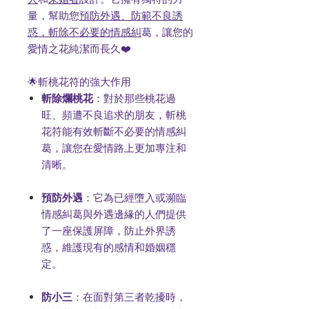
量，幫助您
預防外遇、防範不良誘
惑，斬除不必要的情感糾
葛，讓您的
愛情之花純潔而長久❤️
🌟斬桃花符的強大作用
斬除爛桃花
：對於那些桃花過
旺、頻遭不良追求的朋友，斬桃
花符能有效斬斷不必要的情感糾
葛，讓您在愛情路上更加專注和
清晰。
預防外遇
：它為已經墮入或瀕臨
情感糾葛與外遇邊緣的人們提供
了一座保護屏障，防止外界誘
惑，維護現有的感情和婚姻穩
定。
防小三
：在面對第三者乾擾時，