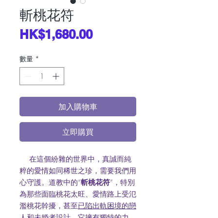
斬桃花符
價
HK$1,680.00
格
數量
*
加入購物車
立即購買
在這個紛雜的世界中，真誠而純
粹的愛情如同稀世之珍，需要我們用
心守護。道教中的“
斬桃花符
”，特別
為那些面臨桃花太旺、愛情路上受氾
濫桃花幹擾，甚至
已陷出軌困境的戀
人
和
未婚者
設計。它擁有獨特的力