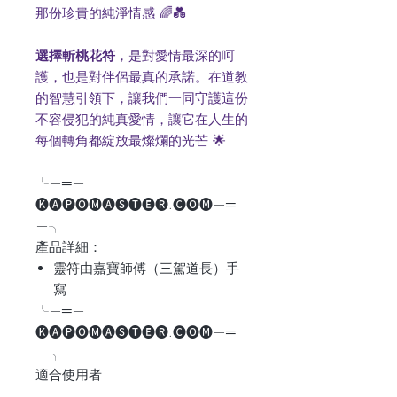
那份珍貴的純淨情感 🌈💑
選擇斬桃花符
，是對愛情最深的呵
護，也是對伴侶最真的承諾。在道教
的智慧引領下，讓我們一同守護這份
不容侵犯的純真愛情，讓它在人生的
每個轉角都綻放最燦爛的光芒 🌟
╰—═—
🅚🅐🅟🅞🅜🅐🅢🅣🅔🅡.🅒🅞🅜—═
—╮
產品詳細：
靈符由嘉寶師傅（三駕道長）手
寫
╰—═—
🅚🅐🅟🅞🅜🅐🅢🅣🅔🅡.🅒🅞🅜—═
—╮
適合使用者